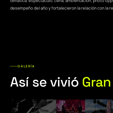
temática, espectáculo, cena, ambientación, photo oppo
desempeño del año y fortalecieron la relación con la re
GALERÍA
Así se vivió
Gran