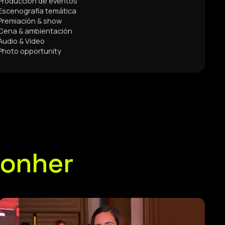
Producción de eventos
Escenografía temática
Premiación & show
Cena & ambientación
Audio & Video
Photo opportunity
Gonher