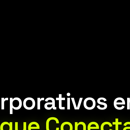
rporativos e
que Conect