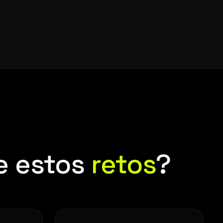
e estos
retos
?