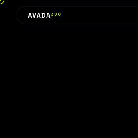
AVADA
360