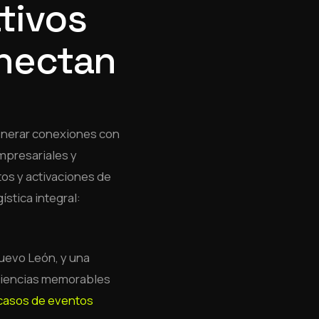
tivos
onectan
enerar conexiones con
mpresariales y
os y activaciones de
stica integral:
uevo León, y una
riencias memorables
casos de eventos